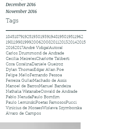
December 2016
November 2016
Tags
1845
1879
1925
1930
1939
1948
1950
1951
1962
1981
1998
1999
2006
2008
2011
2013
2014
2015
2016
2017
André Vidigal
Autoral
Carlos Drummond de Andrade
Cecília Meireles
Charlotte Taliberti
Cora Coralina
Daniele Queiroz
Dylan Thomas
Edgar Allan Poe
Felipe Mello
Fernando Pessoa
Ferreira Gullar
Machado de Assis
Manoel de Barros
Manuel Bandeira
Nathalia Watanabe
Oswald de Andrade
Pablo Neruda
Paulo Bomfim
Paulo Leminski
Poetas Famosos
Pucci
Vinícius de Moraes
Wislawa Szymborska
Álvaro de Campos