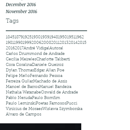
December 2016
November 2016
Tags
1845
1879
1925
1930
1939
1948
1950
1951
1962
1981
1998
1999
2006
2008
2011
2013
2014
2015
2016
2017
André Vidigal
Autoral
Carlos Drummond de Andrade
Cecília Meireles
Charlotte Taliberti
Cora Coralina
Daniele Queiroz
Dylan Thomas
Edgar Allan Poe
Felipe Mello
Fernando Pessoa
Ferreira Gullar
Machado de Assis
Manoel de Barros
Manuel Bandeira
Nathalia Watanabe
Oswald de Andrade
Pablo Neruda
Paulo Bomfim
Paulo Leminski
Poetas Famosos
Pucci
Vinícius de Moraes
Wislawa Szymborska
Álvaro de Campos