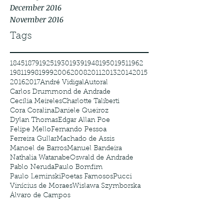
December 2016
November 2016
Tags
1845
1879
1925
1930
1939
1948
1950
1951
1962
1981
1998
1999
2006
2008
2011
2013
2014
2015
2016
2017
André Vidigal
Autoral
Carlos Drummond de Andrade
Cecília Meireles
Charlotte Taliberti
Cora Coralina
Daniele Queiroz
Dylan Thomas
Edgar Allan Poe
Felipe Mello
Fernando Pessoa
Ferreira Gullar
Machado de Assis
Manoel de Barros
Manuel Bandeira
Nathalia Watanabe
Oswald de Andrade
Pablo Neruda
Paulo Bomfim
Paulo Leminski
Poetas Famosos
Pucci
Vinícius de Moraes
Wislawa Szymborska
Álvaro de Campos