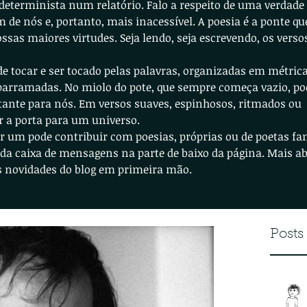
determinista num relatório. Falo a respeito de uma verdade
de nós e, portanto, mais inacessível. A poesia é a ponte qu
ssas maiores virtudes. Seja lendo, seja escrevendo, os vers
de tocar e ser tocado pelas palavras, organizadas em métric
parramadas. No miolo do pote, que sempre começa vazio, p
rtante para nós. Em versos suaves, espinhosos, ritmados ou
ir a porta para um universo.
quer um pode contribuir com poesias, próprias ou de poetas f
da caixa de mensagens na parte de baixo da página. Mais ab
as novidades do blog em primeira mão.
Posts