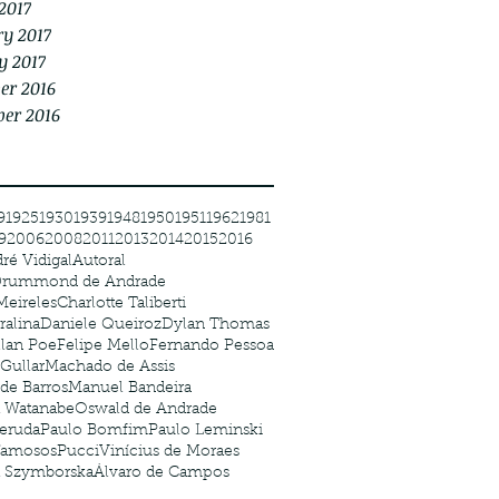
2017
y 2017
y 2017
er 2016
er 2016
9
1925
1930
1939
1948
1950
1951
1962
1981
9
2006
2008
2011
2013
2014
2015
2016
ré Vidigal
Autoral
 Drummond de Andrade
Meireles
Charlotte Taliberti
ralina
Daniele Queiroz
Dylan Thomas
llan Poe
Felipe Mello
Fernando Pessoa
 Gullar
Machado de Assis
de Barros
Manuel Bandeira
a Watanabe
Oswald de Andrade
eruda
Paulo Bomfim
Paulo Leminski
Famosos
Pucci
Vinícius de Moraes
 Szymborska
Álvaro de Campos