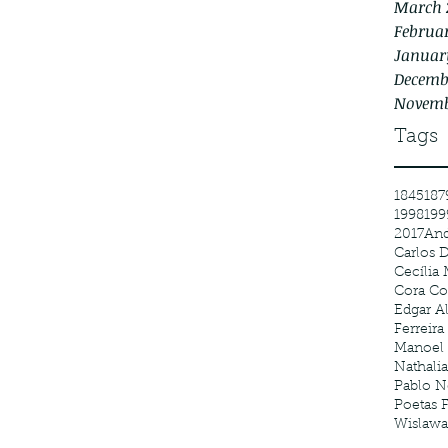
March 
Februar
Januar
Decemb
Novemb
Tags
1845
187
1998
199
2017
And
Carlos
Cecília 
Cora Co
Edgar A
Ferreira
Manoel 
Nathali
Pablo N
Poetas 
Wislawa