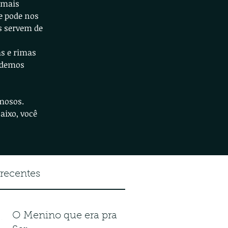
 mais
e pode nos
os servem de
as e rimas
odemos
amosos.
aixo, você
 recentes
O Menino que era pra