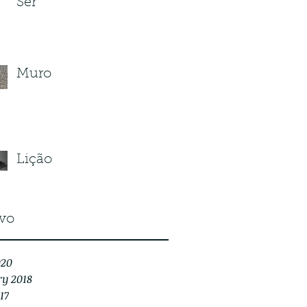
Ser
Muro
Lição
vo
020
ry 2018
17