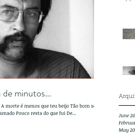
 de minutos...
Arqui
er
teu que sou Eu a teus pés derramado Pouco resta do que fui De...
June 2
Februa
May 20