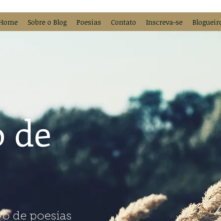
Home
Sobre o Blog
Poesias
Contato
Inscreva-se
Blogueir
 de
vo de poesias