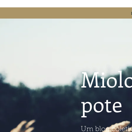
Miolo
pote
Um blog coleti