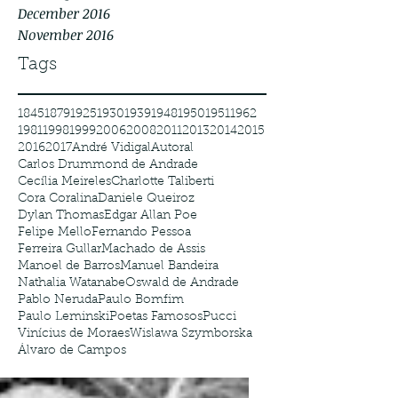
December 2016
November 2016
Tags
1845
1879
1925
1930
1939
1948
1950
1951
1962
1981
1998
1999
2006
2008
2011
2013
2014
2015
2016
2017
André Vidigal
Autoral
Carlos Drummond de Andrade
Cecília Meireles
Charlotte Taliberti
Cora Coralina
Daniele Queiroz
Dylan Thomas
Edgar Allan Poe
Felipe Mello
Fernando Pessoa
Ferreira Gullar
Machado de Assis
Manoel de Barros
Manuel Bandeira
Nathalia Watanabe
Oswald de Andrade
Pablo Neruda
Paulo Bomfim
Paulo Leminski
Poetas Famosos
Pucci
Vinícius de Moraes
Wislawa Szymborska
Álvaro de Campos