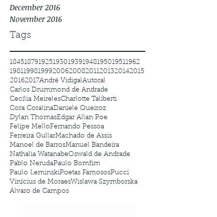
December 2016
November 2016
Tags
1845
1879
1925
1930
1939
1948
1950
1951
1962
1981
1998
1999
2006
2008
2011
2013
2014
2015
2016
2017
André Vidigal
Autoral
Carlos Drummond de Andrade
Cecília Meireles
Charlotte Taliberti
Cora Coralina
Daniele Queiroz
Dylan Thomas
Edgar Allan Poe
Felipe Mello
Fernando Pessoa
Ferreira Gullar
Machado de Assis
Manoel de Barros
Manuel Bandeira
Nathalia Watanabe
Oswald de Andrade
Pablo Neruda
Paulo Bomfim
Paulo Leminski
Poetas Famosos
Pucci
Vinícius de Moraes
Wislawa Szymborska
Álvaro de Campos